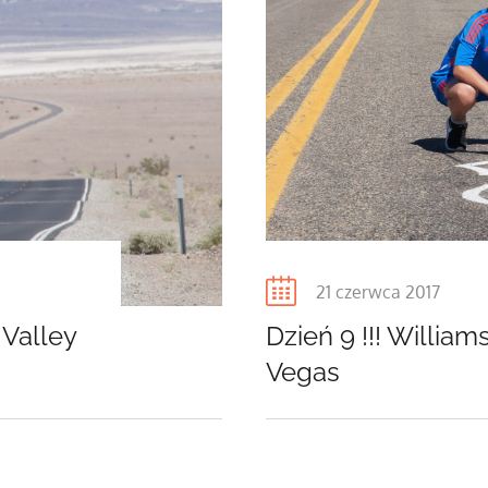
Posted
21 czerwca 2017
on
 Valley
Dzień 9 !!! Willia
Vegas