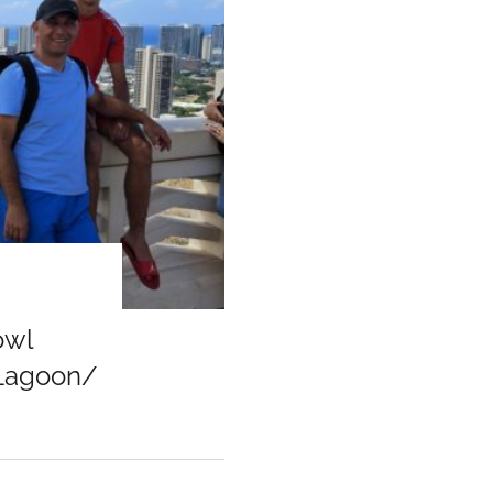
owl
 Lagoon/