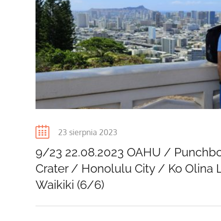
Posted
23 sierpnia 2023
on
9/23 22.08.2023 OAHU / Punchb
Crater / Honolulu City / Ko Olina
Waikiki (6/6)