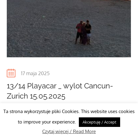
Posted
17 maja 2025
on
13/14 Playacar _ wylot Cancun-
Zurich 15.05.2025
Ta strona wykorzystuje pliki Cookies. This website uses cookies
to improve your experience.
Akceptuję / Accept
Copyright © 2026 Travel Ultimate by
Theme Palace
Czytaj więcej / Read More