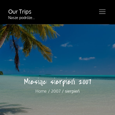
Skip
Our Trips
to
content
Nasze podróże…
Miesiąc:
sierpień 2007
Home
2007
sierpień