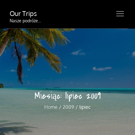
Skip
Our Trips
to
content
Nasze podróże…
Miesiąc:
lipiec 2009
Home
2009
lipiec