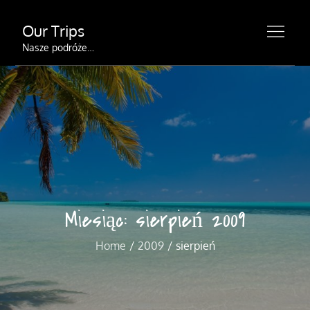
Skip
Our Trips
to
content
Nasze podróże…
Miesiąc:
sierpień 2009
Home
2009
sierpień