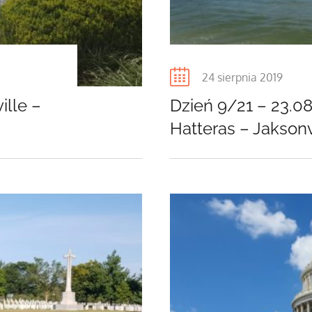
Posted
24 sierpnia 2019
on
ille –
Dzień 9/21 – 23.08
Hatteras – Jaksonv