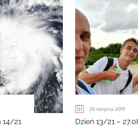
Posted
28 sierpnia 2019
on
n 14/21
Dzień 13/21 – 27.