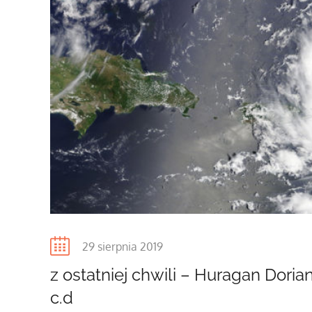
Posted
29 sierpnia 2019
on
z ostatniej chwili – Huragan Doria
c.d