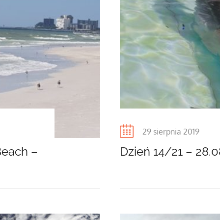
Posted
29 sierpnia 2019
on
Beach –
Dzień 14/21 – 28.