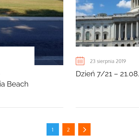
Posted
23 sierpnia 2019
on
–
Dzień 7/21 – 21.0
ia Beach
1
2