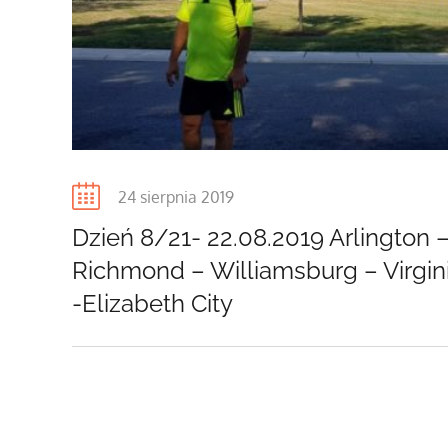
Posted
24 sierpnia 2019
on
Dzień 8/21- 22.08.2019 Arlington 
Richmond – Williamsburg – Virgin
-Elizabeth City
Stronicowanie