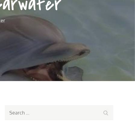
learwater
ter
Search
Search
for: