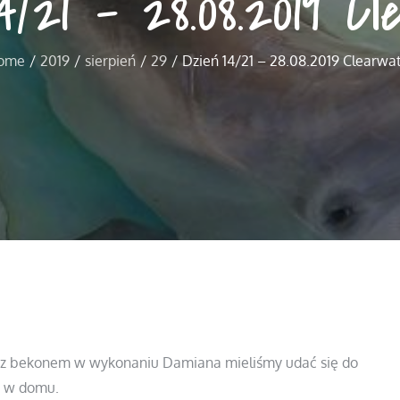
/21 – 28.08.2019 C
ome
2019
sierpień
29
Dzień 14/21 – 28.08.2019 Clearwa
ica z bekonem w wykonaniu Damiana mieliśmy udać się do
y w domu.