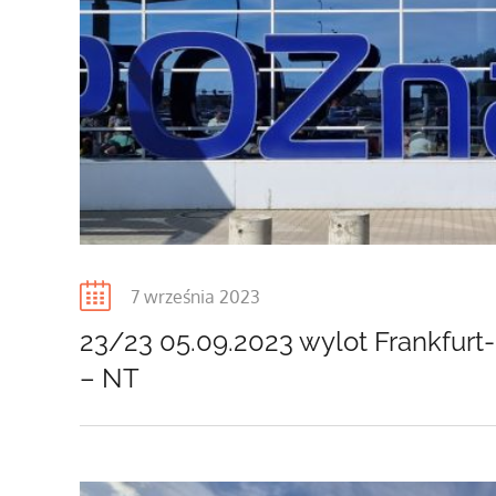
Posted
7 września 2023
on
23/23 05.09.2023 wylot Frankfurt
– NT