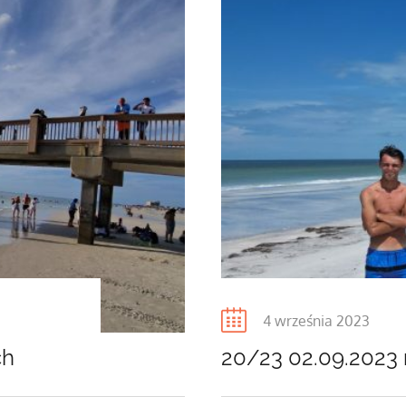
Posted
4 września 2023
on
ch
20/23 02.09.2023 r