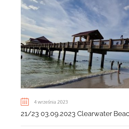
Posted
4 września 2023
on
21/23 03.09.2023 Clearwater Bea