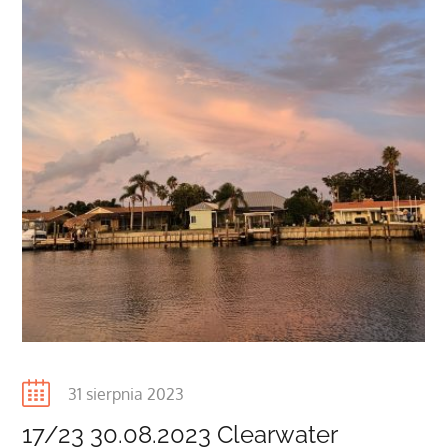
Posted
31 sierpnia 2023
on
17/23 30.08.2023 Clearwater