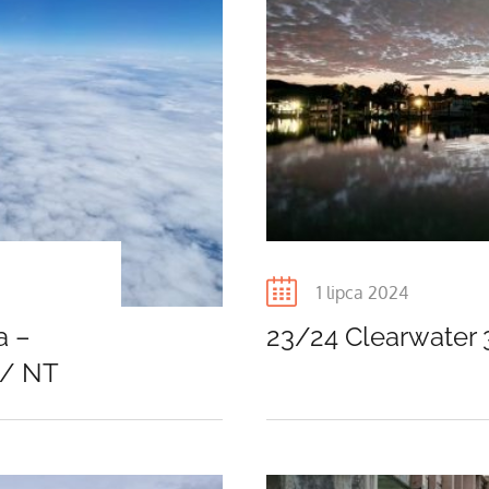
Posted
1 lipca 2024
on
a –
23/24 Clearwater 
n/ NT