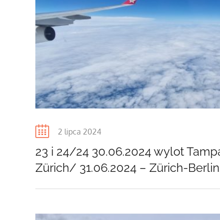
Posted
2 lipca 2024
on
23 i 24/24 30.06.2024 wylot Tamp
Zürich/ 31.06.2024 – Zürich-Berli