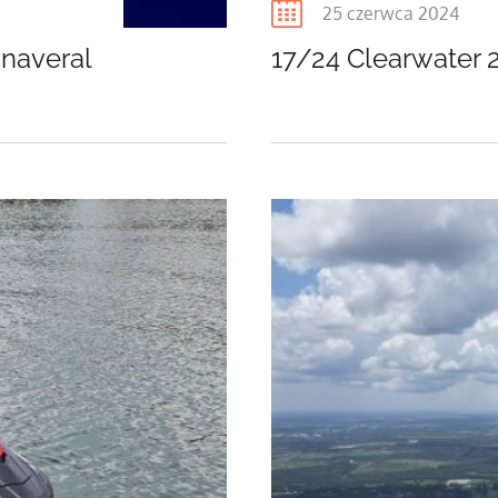
Posted
25 czerwca 2024
on
naveral
17/24 Clearwater 