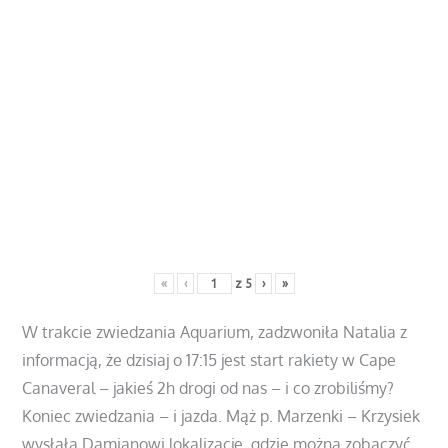
«
‹
z
5
›
»
W trakcie zwiedzania Aquarium, zadzwoniła Natalia z
informacją, że dzisiaj o 17:15 jest start rakiety w Cape
Canaveral – jakieś 2h drogi od nas – i co zrobiliśmy?
Koniec zwiedzania – i jazda. Mąż p. Marzenki – Krzysiek
wysłała Damianowi lokalizację, gdzie można zobaczyć