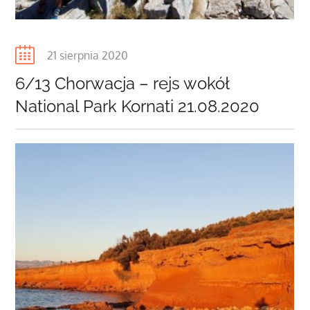
Posted
21 sierpnia 2020
on
6/13 Chorwacja – rejs wokół
National Park Kornati 21.08.2020