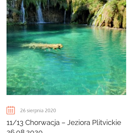
Posted
26 sierpnia 2020
on
11/13 Chorwacja – Jeziora Plitvickie
26.08.2020