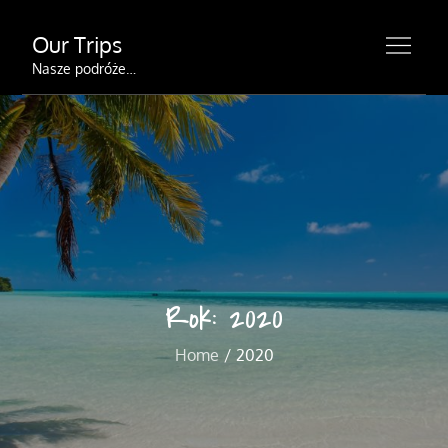
Skip
Our Trips
to
content
Nasze podróże…
Rok:
2020
Home
2020