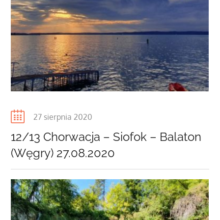
Posted
27 sierpnia 2020
on
12/13 Chorwacja – Siofok – Balaton
(Węgry) 27.08.2020