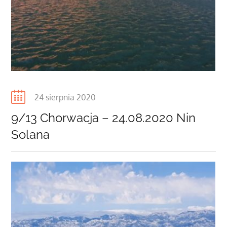
Posted
24 sierpnia 2020
on
9/13 Chorwacja – 24.08.2020 Nin
Solana