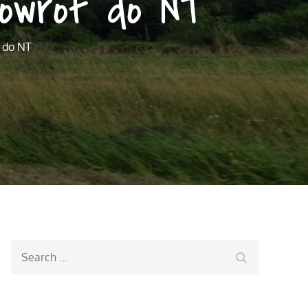
powrót do NT
 do NT
Search
Search
for: