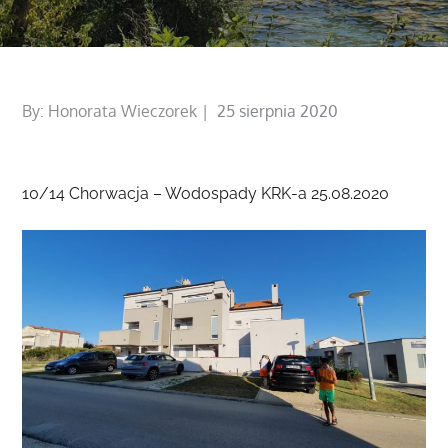
Posted
By:
Honorata Wieczorek
25 sierpnia 2020
on
10/14 Chorwacja – Wodospady KRK-a 25.08.2020