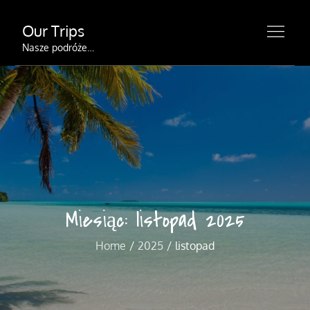
Skip
Our Trips
to
content
Nasze podróże…
Miesiąc:
listopad 2025
Home
2025
listopad