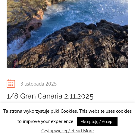
Posted
3 listopada 2025
on
1/8 Gran Canaria 2.11.2025
Ta strona wykorzystuje pliki Cookies. This website uses cookies
to improve your experience.
Akceptuję / Accept
Copyright © 2026 Travel Ultimate by
Theme Palace
Czytaj więcej / Read More