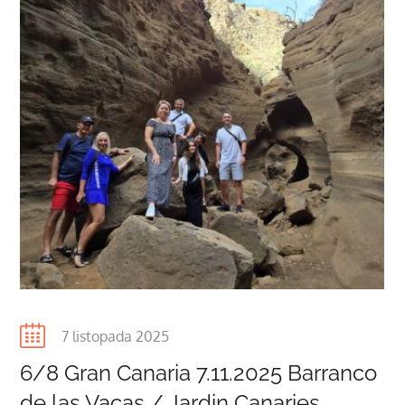
Posted
7 listopada 2025
on
6/8 Gran Canaria 7.11.2025 Barranco
de las Vacas / Jardin Canaries