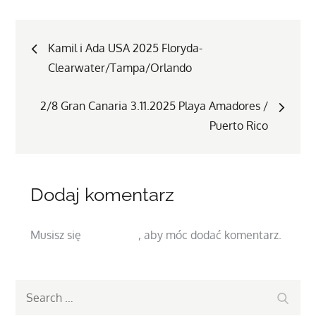
Nawigacja
Kamil i Ada USA 2025 Floryda-
Clearwater/Tampa/Orlando
wpisu
2/8 Gran Canaria 3.11.2025 Playa Amadores /
Puerto Rico
Dodaj komentarz
Musisz się
zalogować
, aby móc dodać komentarz.
Search
Search
for: