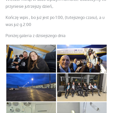
przyniesie jutrzejszy dzień,.
Kończę wpis , bo już jest po 1:00, (tutejszego czasu), a u
was już g.2:00
Poniżej galeria z dzisiejszego dnia