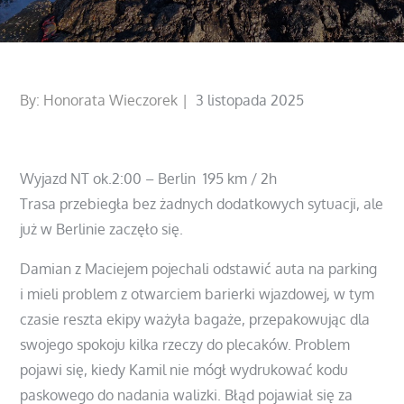
Posted
By:
Honorata Wieczorek
3 listopada 2025
on
Wyjazd NT ok.2:00 – Berlin 195 km / 2h
Trasa przebiegła bez żadnych dodatkowych sytuacji, ale
już w Berlinie zaczęło się.
Damian z Maciejem pojechali odstawić auta na parking
i mieli problem z otwarciem barierki wjazdowej, w tym
czasie reszta ekipy ważyła bagaże, przepakowując dla
swojego spokoju kilka rzeczy do plecaków. Problem
pojawi się, kiedy Kamil nie mógł wydrukować kodu
paskowego do nadania walizki. Błąd pojawiał się za