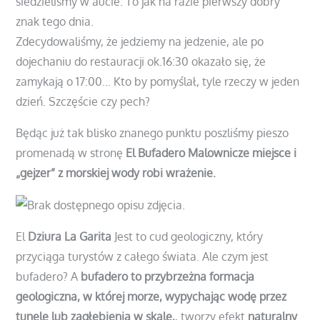
siedzieliśmy w aucie. To jak na razie pierwszy dobry
znak tego dnia.
Zdecydowaliśmy, że jedziemy na jedzenie, ale po
dojechaniu do restauracji ok.16:30 okazało się, że
zamykają o 17:00… Kto by pomyślał, tyle rzeczy w jeden
dzień. Szczęście czy pech?
Będąc już tak blisko znanego punktu poszliśmy pieszo
promenadą w stronę
El Bufadero
Malownicze miejsce i
„gejzer” z morskiej wody robi wrażenie.
El
Dziura La Garita
Jest to cud geologiczny, który
przyciąga turystów z całego świata. Ale czym jest
bufadero? A
bufadero to przybrzeżna formacja
geologiczna, w której morze, wypychając wodę przez
tunele lub zagłębienia w skale,
, tworzy efekt
naturalny