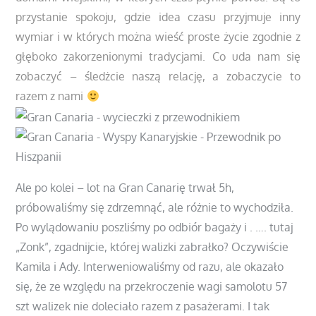
przystanie spokoju, gdzie idea czasu przyjmuje inny
wymiar i w których można wieść proste życie zgodnie z
głęboko zakorzenionymi tradycjami. Co uda nam się
zobaczyć – śledżcie naszą relację, a zobaczycie to
razem z nami
Ale po kolei – lot na Gran Canarię trwał 5h,
próbowaliśmy się zdrzemnąć, ale różnie to wychodziła.
Po wylądowaniu poszliśmy po odbiór bagaży i . …. tutaj
„Zonk”, zgadnijcie, której walizki zabrałko? Oczywiście
Kamila i Ady. Interweniowaliśmy od razu, ale okazało
się, że ze względu na przekroczenie wagi samolotu 57
szt walizek nie doleciało razem z pasażerami. I tak