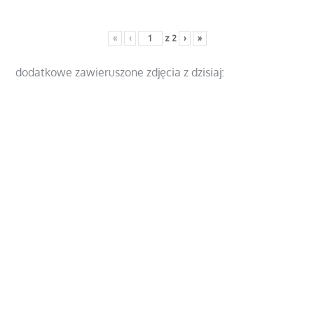
«
‹
z
2
›
»
dodatkowe zawieruszone zdjęcia z dzisiaj: