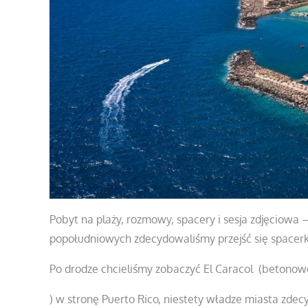
Pobyt na plaży, rozmowy, spacery i sesja zdjęciowa
popołudniowych zdecydowaliśmy przejść się spacerk
Po drodze chcieliśmy zobaczyć El Caracol (betonow
) w stronę Puerto Rico, niestety władze miasta zdec