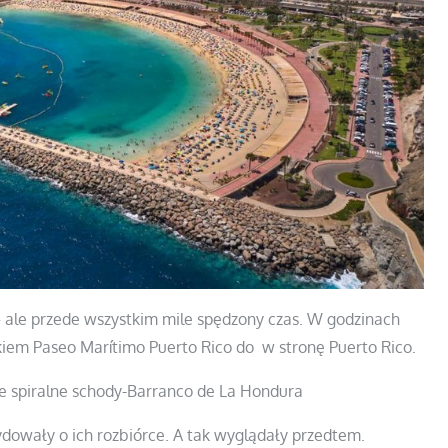
 – ale przede wszystkim mile spędzony czas. W godzinach
iem Paseo Marítimo Puerto Rico do w stronę Puerto Rico.
e spiralne schody-Barranco de La Hondura
ydowały o ich rozbiórce. A tak wyglądały przedtem.