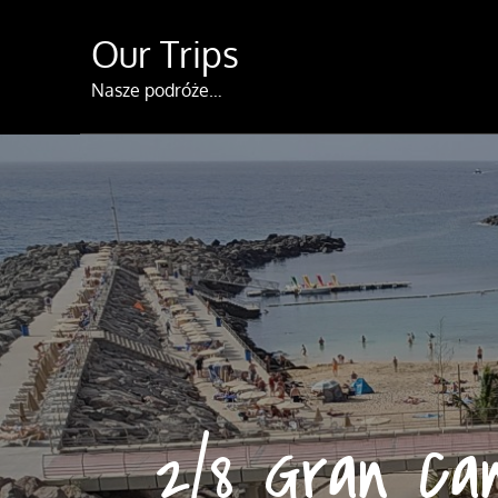
Skip
Our Trips
to
content
Nasze podróże…
2/8 Gran Can