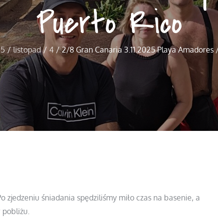
Puerto Rico
25
listopad
4
2/8 Gran Canaria 3.11.2025 Playa Amadores /
o zjedzeniu śniadania spędziliśmy miło czas na basenie, a
 pobliżu.