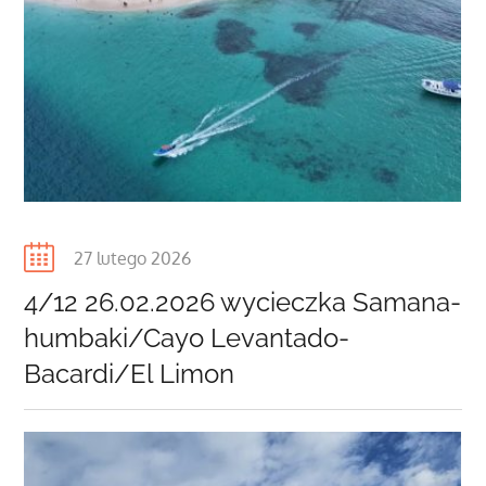
Posted
27 lutego 2026
on
4/12 26.02.2026 wycieczka Samana-
humbaki/Cayo Levantado-
Bacardi/El Limon