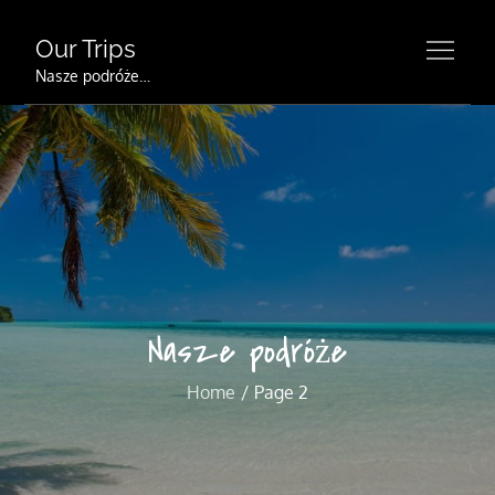
Skip
to
Our Trips
content
Nasze podróże…
Nasze podróże
Home
Page 2