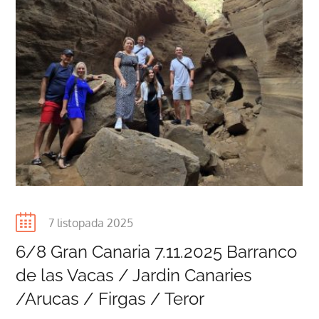
Posted
7 listopada 2025
on
6/8 Gran Canaria 7.11.2025 Barranco
de las Vacas / Jardin Canaries
/Arucas / Firgas / Teror