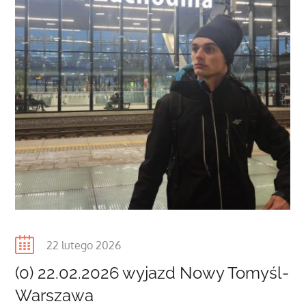
Posted
22 lutego 2026
on
(0) 22.02.2026 wyjazd Nowy Tomyśl-
Warszawa