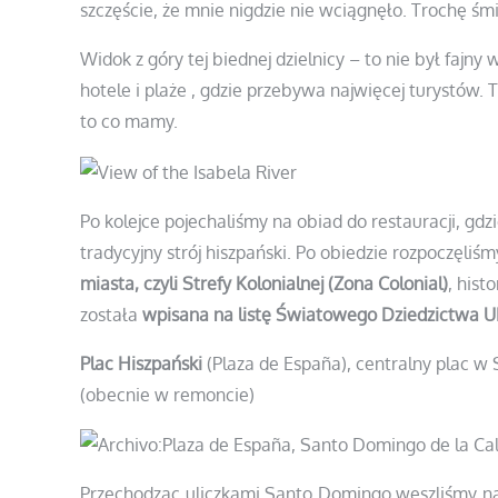
szczęście, że mnie nigdzie nie wciągnęło. Trochę śm
Widok z góry tej biednej dzielnicy – to nie był fajny 
hotele i plaże , gdzie przebywa najwięcej turystów. 
to co mamy.
Po kolejce pojechaliśmy na obiad do restauracji, g
tradycyjny strój hiszpański. Po obiedzie rozpoczęliś
miasta, czyli Strefy Kolonialnej (Zona Colonial)
, hist
została
wpisana na listę Światowego Dziedzictwa
Plac Hiszpański
(Plaza de España), centralny plac w 
(obecnie w remoncie)
Przechodząc uliczkami Santo Domingo weszliśmy n