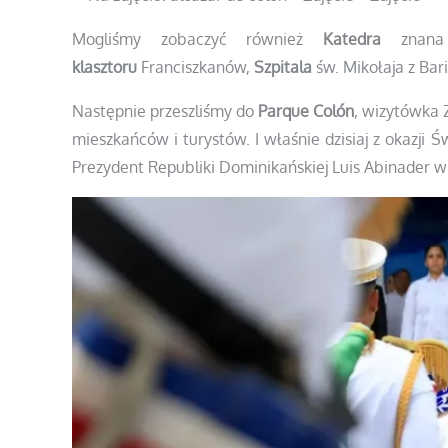
Mogliśmy zobaczyć również
Katedra
znana 
klasztoru
Franciszkanów,
Szpitala
św. Mikołaja z Bari
Następnie przeszliśmy do
Parque Colón
, wizytówka 
mieszkańców i turystów. I właśnie dzisiaj z okazji Ś
Prezydent Republiki Dominikańskiej Luis Abinader w