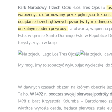
Park Narodowy Trzech Oczu -Los Tres Ojos
to
fa
wapiennych, uformowany przez pęknięcia tektonicz
oglądanie trzech głównych jezior (w tym jednego s
unikalnym cudem przyrody.
Ta otwarta, wapienna ja
Este, w gminie Santo Domingo Este w Republice Domi
turystycznych w kraju.
My mogliśmy to zobaczyć wykupując wycieczkę do 
W dawnych czasach obszar, na którym obecnie leż
Taíno.
W 1492 r., podczas swojej pierwszej podróży 
1498 r. brat Krzysztofa Kolumba – Bartolomeo za
wkrótce wyrosła osada, będąca pierwszą stałą e