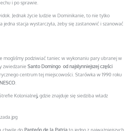
iechu i po sprawie.
widok. Jednak życie ludzie w Dominikanie, to nie tylko
Ta jedna stacja wystarczyła, żeby się zastanowić i szanować
dzie mogliśmy podziwiać taniec w wykonaniu pary ubranej w
my zwiedzanie
Santo Domingo od najsłynniejszej części
orycznego centrum tej miejscowości. Starówka w 1990 roku
 UNESCO
.
Strefie Kolonialne
j,
gdzie znajduje się siedziba władz
a chwilę do
Panteón de la Patria
to jedno z najważniejszych