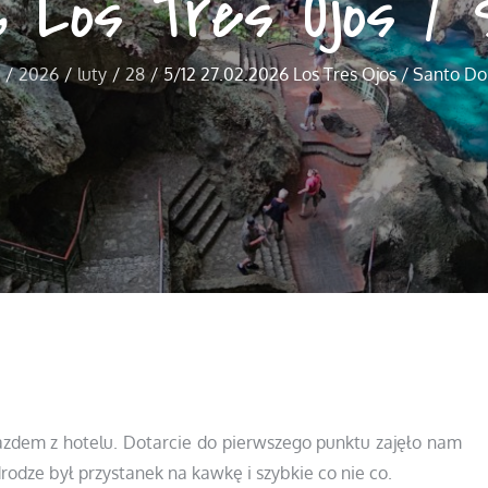
26 Los Tres Ojos /
2026
luty
28
5/12 27.02.2026 Los Tres Ojos / Santo D
jazdem z hotelu. Dotarcie do pierwszego punktu zajęło nam
rodze był przystanek na kawkę i szybkie co nie co.