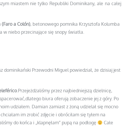
zym miastem nie tylko Republiki Dominikany, ale na całej
a
(Faro a Colón)
, betonowego pomnika Krzysztofa Kolumba
a w niebo przecinające się snopy światła.
z dominikański Przewodni Miguel powiedział, że dzisiaj jest
eleférico
.Przejeżdżaliśmy przez najbiedniejszą dzielnicę,
 spacerować,dlatego biura oferują zobaczenie jej z góry. Po
 moim udziałem. Damian zamiast z żoną udzielał się mocno
 chciałam im zrobić zdjęcie i obróciłam się tyłem na
aliśmy do końca i „klapnęłam” pupą na podłogę
Całe