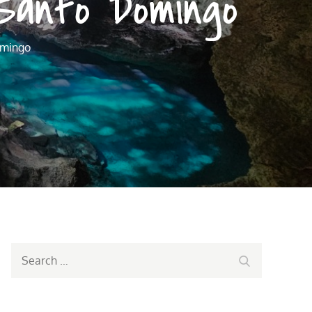
 Santo Domingo
omingo
Search
Search
for: