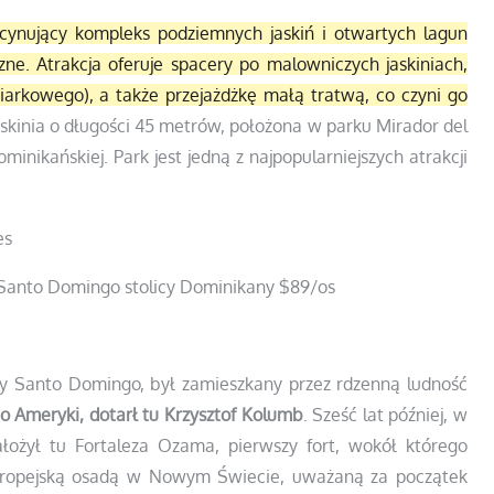
scynujący kompleks podziemnych jaskiń i otwartych lagun
ne. Atrakcja oferuje spacery po malowniczych jaskiniach,
iarkowego), a także przejażdżkę małą tratwą, co czyni go
skinia o długości 45 metrów, położona w parku Mirador del
nikańskiej. Park jest jedną z najpopularniejszych atrakcji
Santo Domingo stolicy Dominikany
$89
/os
y Santo Domingo, był zamieszkany przez rdzenną ludność
do Ameryki, dotarł tu Krzysztof Kolumb
. Sześć lat później, w
łożył tu Fortaleza Ozama, pierwszy fort, wokół którego
uropejską osadą w Nowym Świecie, uważaną za początek