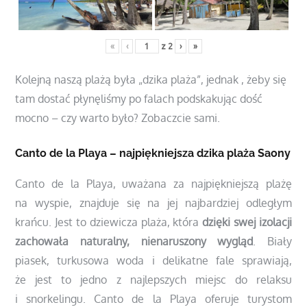
«
‹
z
2
›
»
Kolejną naszą plażą była „dzika plaża”, jednak , żeby się
tam dostać płynęliśmy po falach podskakując dość
mocno – czy warto było? Zobaczcie sami.
Canto de la Playa – najpiękniejsza dzika plaża Saony
Canto de la Playa, uważana za najpiękniejszą plażę
na wyspie, znajduje się na jej najbardziej odległym
krańcu. Jest to dziewicza plaża, która
dzięki swej izolacji
zachowała naturalny, nienaruszony wygląd
. Biały
piasek, turkusowa woda i delikatne fale sprawiają,
że jest to jedno z najlepszych miejsc do relaksu
i snorkelingu. Canto de la Playa oferuje turystom