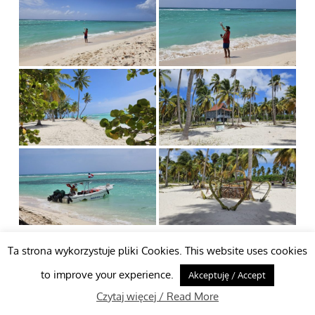
«
‹
z
3
›
»
Ta strona wykorzystuje pliki Cookies. This website uses cookies
to improve your experience.
I przyszedł czas na obiad, który zjedliśmy w jedynej
Akceptuję / Accept
wiosce na wyspie u jedynego Polaka, który mieszka na
Czytaj więcej / Read More
Saonie i prowadzi swój bar. Można znależć z nim