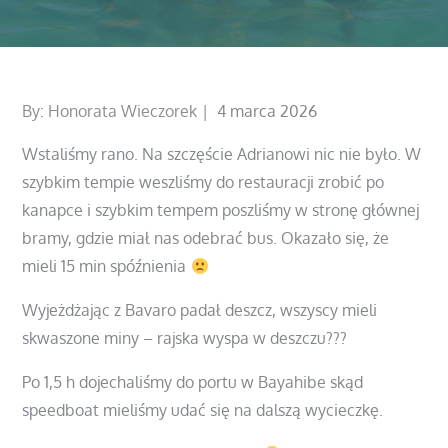
Posted
By:
Honorata Wieczorek
4 marca 2026
on
Wstaliśmy rano. Na szczęście Adrianowi nic nie było. W
szybkim tempie weszliśmy do restauracji zrobić po
kanapce i szybkim tempem poszliśmy w stronę głównej
bramy, gdzie miał nas odebrać bus. Okazało się, że
mieli 15 min spóźnienia
Wyjeżdżając z Bavaro padał deszcz, wszyscy mieli
skwaszone miny – rajska wyspa w deszczu???
Po 1,5 h dojechaliśmy do portu w Bayahibe skąd
speedboat mieliśmy udać się na dalszą wycieczkę.