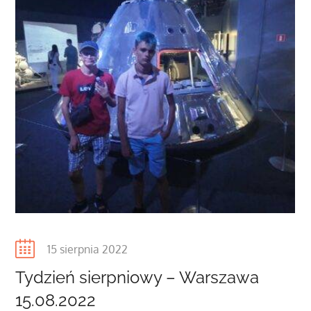
Posted
15 sierpnia 2022
on
Tydzień sierpniowy – Warszawa
15.08.2022