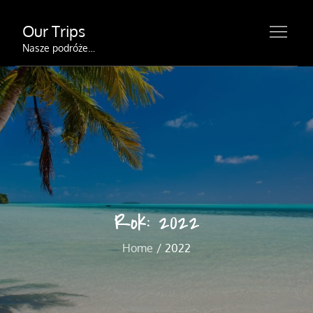
Skip
Our Trips
to
content
Nasze podróże…
Rok:
2022
Home
2022