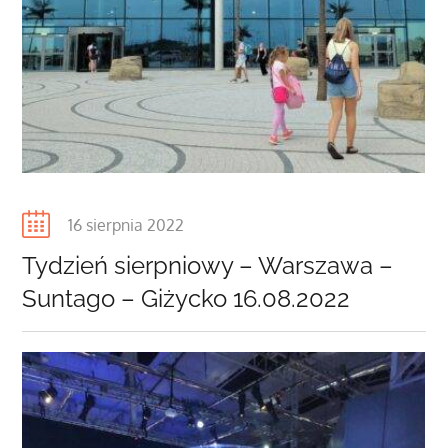
Posted
16 sierpnia 2022
on
Tydzień sierpniowy – Warszawa –
Suntago – Giżycko 16.08.2022