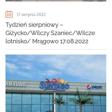
Posted
17 sierpnia 2022
on
Tydzień sierpniowy –
Giżycko/Wilczy Szaniec/Wilcze
lotnisko/ Mrągowo 17.08.2022