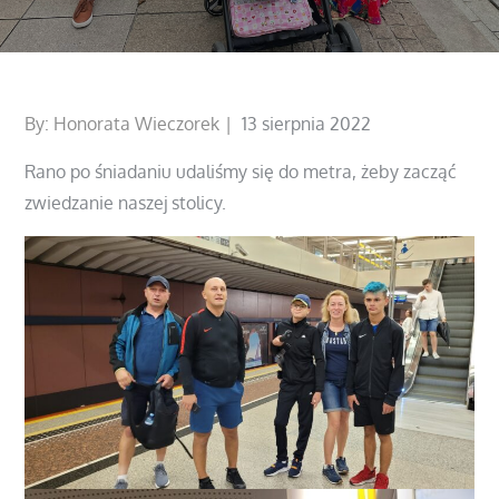
Posted
By:
Honorata Wieczorek
13 sierpnia 2022
on
Rano po śniadaniu udaliśmy się do metra, żeby zacząć
zwiedzanie naszej stolicy.