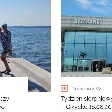
Posted
16 sierpnia 2022
on
lczy
Tydzień sierpnio
wo
– Giżycko 16.08.2