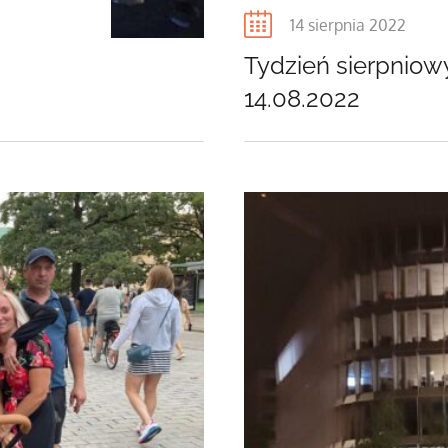
Posted
14 sierpnia 2022
on
Tydzień sierpnio
14.08.2022