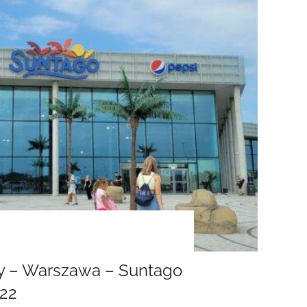
wy – Warszawa – Suntago
022