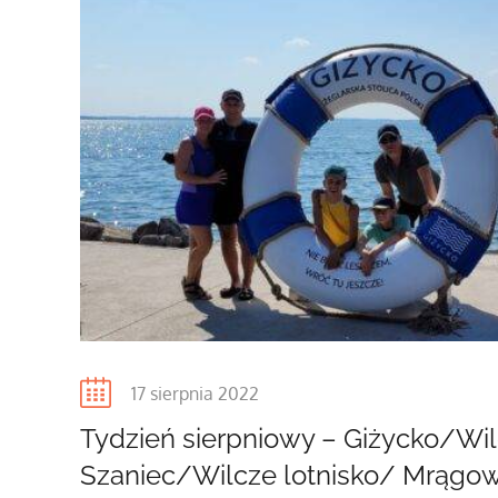
Posted
17 sierpnia 2022
on
Tydzień sierpniowy – Giżycko/Wi
Szaniec/Wilcze lotnisko/ Mrągo