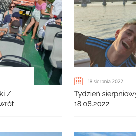
Posted
18 sierpnia 2022
on
ki /
Tydzień sierpniowy
owrót
18.08.2022