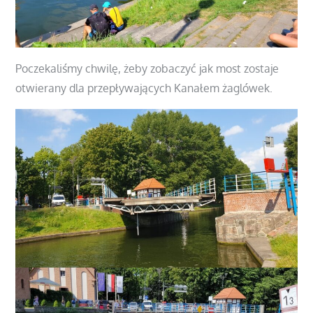
Poczekaliśmy chwilę, żeby zobaczyć jak most zostaje
otwierany dla przepływających Kanałem żaglówek.