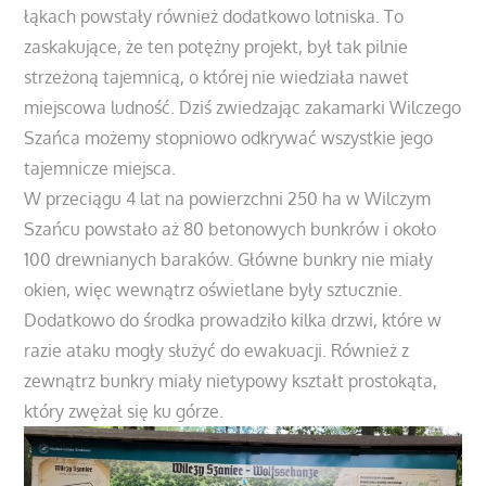
łąkach powstały również dodatkowo lotniska. To
zaskakujące, że ten potężny projekt, był tak pilnie
strzeżoną tajemnicą, o której nie wiedziała nawet
miejscowa ludność. Dziś zwiedzając zakamarki Wilczego
Szańca możemy stopniowo odkrywać wszystkie jego
tajemnicze miejsca.
W przeciągu 4 lat na powierzchni 250 ha w Wilczym
Szańcu powstało aż 80 betonowych bunkrów i około
100 drewnianych baraków. Główne bunkry nie miały
okien, więc wewnątrz oświetlane były sztucznie.
Dodatkowo do środka prowadziło kilka drzwi, które w
razie ataku mogły służyć do ewakuacji. Również z
zewnątrz bunkry miały nietypowy kształt prostokąta,
który zwężał się ku górze.