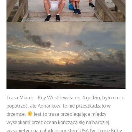
Trasa Miami – Key West trwała ok. 4 godzin, było na co
popatrzeć, ale Adriankowi to nie przeszkadzało w
drzemce.
Jest to trasa przebiegająca między
wysepkami przez ocean kończąca się najbardziej
wysuniętym na południe punktem USA (w stronę Kuby