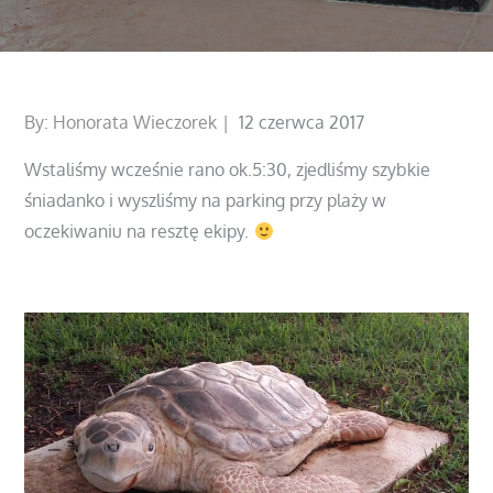
Posted
By:
Honorata Wieczorek
12 czerwca 2017
on
Wstaliśmy wcześnie rano ok.5:30, zjedliśmy szybkie
śniadanko i wyszliśmy na parking przy plaży w
oczekiwaniu na resztę ekipy.
czytaj dalej