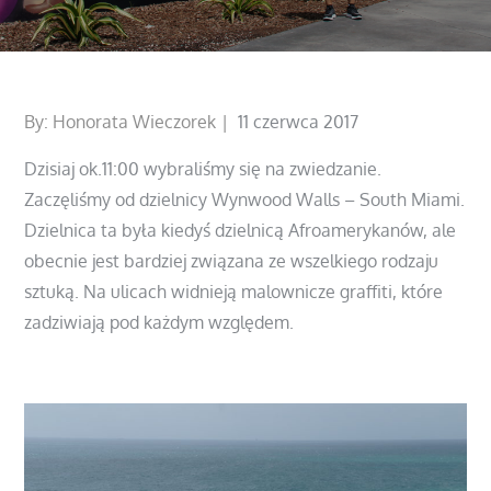
Posted
By:
Honorata Wieczorek
11 czerwca 2017
on
Dzisiaj ok.11:00 wybraliśmy się na zwiedzanie.
Zaczęliśmy od dzielnicy Wynwood Walls – South Miami.
Dzielnica ta była kiedyś dzielnicą Afroamerykanów, ale
obecnie jest bardziej związana ze wszelkiego rodzaju
sztuką. Na ulicach widnieją malownicze graffiti, które
zadziwiają pod każdym względem.
czytaj dalej