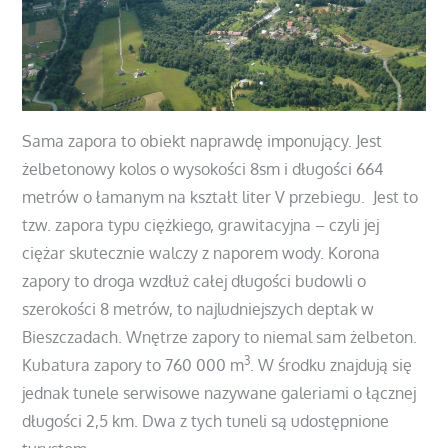
Sama zapora to obiekt naprawdę imponujący. Jest
żelbetonowy kolos o wysokości 8sm i długości 664
metrów o łamanym na kształt liter V przebiegu. Jest to
tzw. zapora typu ciężkiego, grawitacyjna – czyli jej
ciężar skutecznie walczy z naporem wody. Korona
zapory to droga wzdłuż całej długości budowli o
szerokości 8 metrów, to najludniejszych deptak w
Bieszczadach. Wnętrze zapory to niemal sam żelbeton.
3
Kubatura zapory to 760 000 m
. W środku znajdują się
jednak tunele serwisowe nazywane galeriami o łącznej
długości 2,5 km. Dwa z tych tuneli są udostępnione