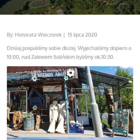
Posted
By:
Honorata Wieczorek
15 lipca 2020
on
Dzisiaj pospaliśmy sobie dłużej. Wyjechaliśmy dopiero o
10:00, nad Zalewem Solińskim byliśmy ok.10:30.