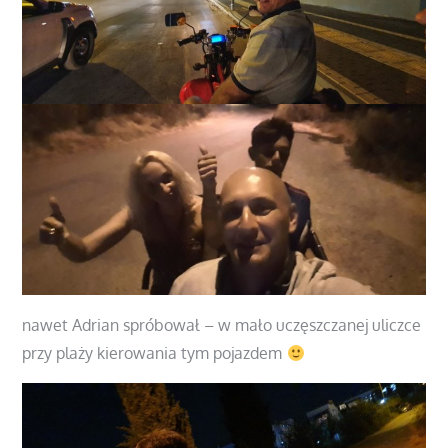
nawet Adrian spróbował – w mało uczęszczanej uliczce
przy plaży kierowania tym pojazdem