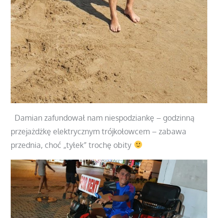
Damian zafundował nam niespodziankę – godzinną
przejażdżkę elektrycznym trójkołowcem – zabawa
przednia, choć „tyłek” trochę obity