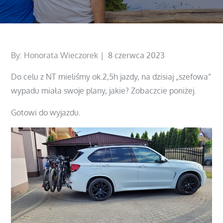
Posted
By:
Honorata Wieczorek
8 czerwca 2023
on
Do celu z NT mieliśmy ok.2,5h jazdy, na dzisiaj „szefowa”
wypadu miała swoje plany, jakie? Zobaczcie poniżej.
Gotowi do wyjazdu.