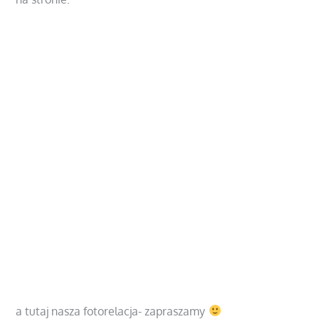
https://lipinki.zielonagora.lasy.gov.pl/sciezka-
geoturystyczna
a tutaj nasza fotorelacja- zapraszamy