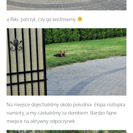
a Riki- patrzył, czy go weźmiemy
Na miejsce dojechaliśmy około południa. Ekipa rozbijała
namioty, a my czekaliśmy za domkiem. Bardzo fajne
miejsce na aktywny odpoczynek .