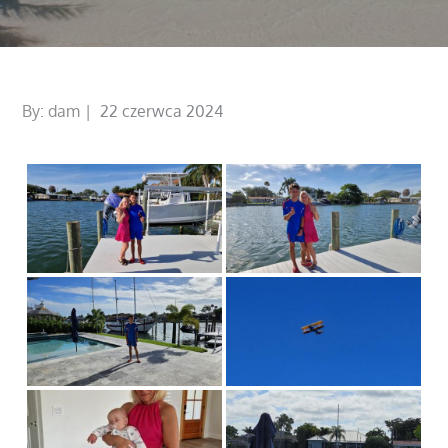
Posted
By:
dam
22 czerwca 2024
on