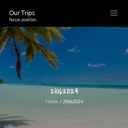
Skip
Our Trips
to
content
Nasze podróże…
21062024
Home
21062024