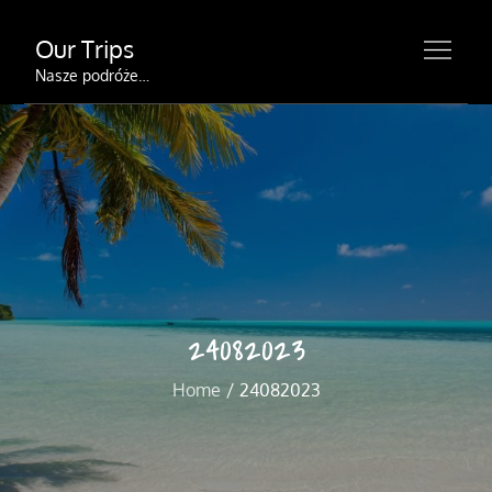
Skip
Our Trips
to
content
Nasze podróże…
24082023
Home
24082023