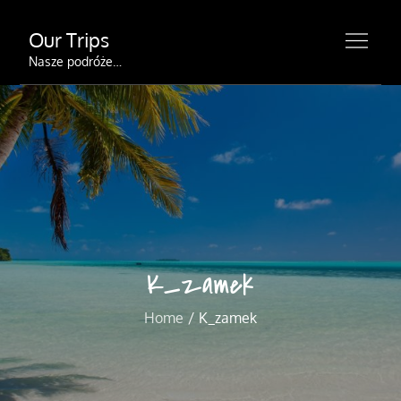
Skip
Our Trips
to
content
Nasze podróże…
K_zamek
Home
K_zamek