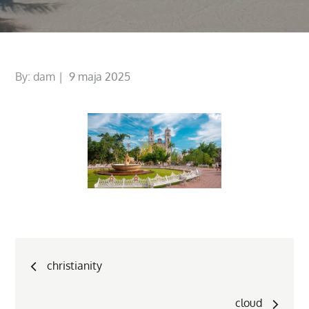
Posted
By:
dam
9 maja 2025
on
Nawigacja
christianity
wpisu
cloud