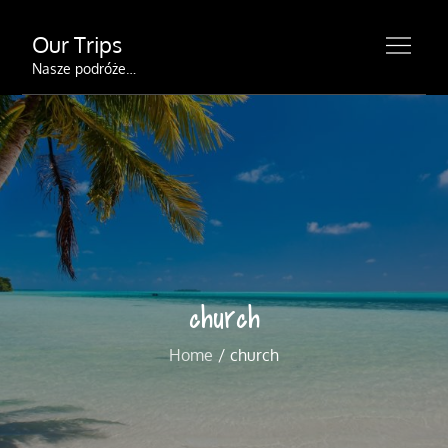
Skip
Our Trips
to
content
Nasze podróże…
church
Home
church