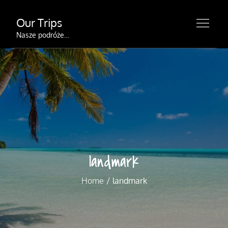
Skip
Our Trips
to
content
Nasze podróże…
landmark
Home
landmark