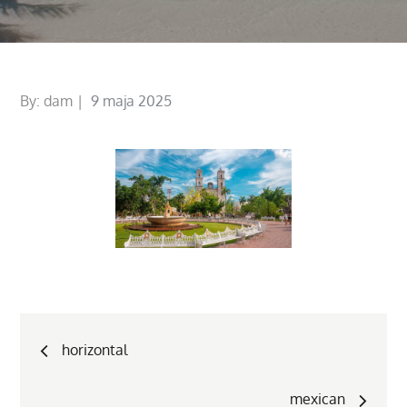
Posted
By:
dam
9 maja 2025
on
Nawigacja
horizontal
wpisu
mexican