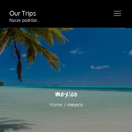
Skip
Our Trips
to
content
Nasze podróże…
mexico
Home
mexico