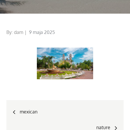
Posted
By:
dam
9 maja 2025
on
Nawigacja
mexican
wpisu
nature