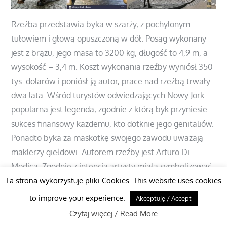
Rzeźba przedstawia byka w szarży, z pochylonym
tułowiem i głową opuszczoną w dół. Posąg wykonany
jest z brązu, jego masa to 3200 kg, długość to 4,9 m, a
wysokość – 3,4 m. Koszt wykonania rzeźby wyniósł 350
tys. dolarów i poniósł ją autor, prace nad rzeźbą trwały
dwa lata. Wśród turystów odwiedzających Nowy Jork
popularna jest legenda, zgodnie z którą byk przyniesie
sukces finansowy każdemu, kto dotknie jego genitaliów.
Ponadto byka za maskotkę swojego zawodu uważają
maklerzy giełdowi. Autorem rzeźby jest Arturo Di
Modica. Zgodnie z intencją artysty miała symbolizować
„siłę i moc narodu amerykańskiego” oraz podniesienie
Ta strona wykorzystuje pliki Cookies. This website uses cookies
się i powrót do szybkiego rozwoju po kryzysie
to improve your experience.
Akceptuję / Accept
giełdowym z 1987 roku, dlatego na miejsce jej
Czytaj więcej / Read More
ustawienia wybrał ulicę, przy której stoi siedziba