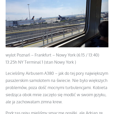
wylot Poznań – Frankfurt – Nowy York (6:15 / 13:40)
13:25h NY Terminal 1 (stan Nowy York )
Lecieliśmy Airbusem A380 – jak do tej pory największym
pasażerskim samolotem na świecie. Nie było większych
problemów, poza dość mocnymi turbulencjami. Kobieta
siedząca obok mnie zaczęło się modlić w swoim języku,
ale ja zachowałam zimna krew.
Podczas rejsu mieliśmy smaczne posiłki, ale Adrian ze