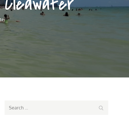
 Cleawater
ter
Search
Search
for: