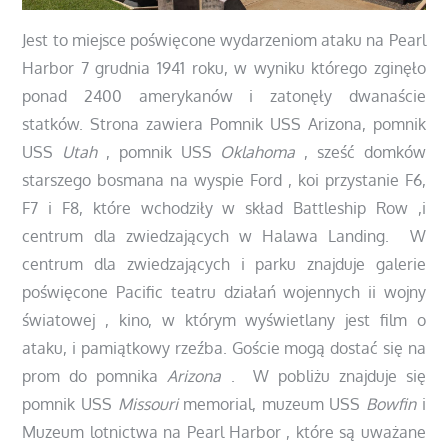
Jest to miejsce poświęcone wydarzeniom ataku na Pearl
Harbor 7 grudnia 1941 roku, w wyniku którego zginęło
ponad 2400 amerykanów i zatonęły dwanaście
statków. Strona zawiera Pomnik
USS Arizona, pomnik
USS
Utah
, pomnik USS
Oklahoma
, sześć domków
starszego bosmana na wyspie Ford , koi przystanie F6,
F7 i F8, które wchodziły w skład Battleship Row ,i
centrum dla zwiedzających w Halawa Landing. W
centrum dla zwiedzających i parku znajduje galerie
poświęcone Pacific teatru działań wojennych ii wojny
światowej , kino, w którym wyświetlany jest film o
ataku, i pamiątkowy rzeźba. Goście mogą dostać się na
prom do pomnika
Arizona
. W pobliżu znajduje się
pomnik USS
Missouri
memorial, muzeum USS
Bowfin
i
Muzeum lotnictwa na Pearl Harbor , które są uważane