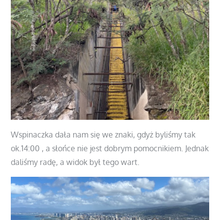
Wspinaczka dała nam się we znaki, gdyż byliśmy tak
ok.14:00 , a słońce nie jest dobrym pomocnikiem. Jednak
daliśmy radę, a widok był tego wart.