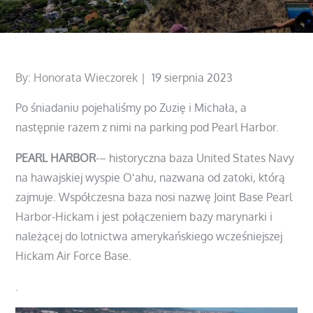
Posted
By:
Honorata Wieczorek
19 sierpnia 2023
on
Po śniadaniu pojehaliśmy po Zuzię i Michała, a
następnie razem z nimi na parking pod Pearl Harbor.
PEARL HARBOR
-– historyczna baza United States Navy
na hawajskiej wyspie Oʻahu, nazwana od zatoki, którą
zajmuje. Współczesna baza nosi nazwę Joint Base Pearl
Harbor-Hickam i jest połączeniem bazy marynarki i
należącej do lotnictwa amerykańskiego wcześniejszej
Hickam Air Force Base.
.
https://pl.wikipedia.org/wiki/Pearl_Harbor