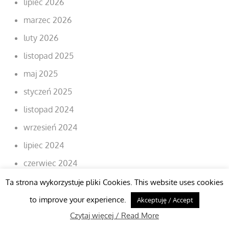
lipiec 2026
marzec 2026
luty 2026
listopad 2025
maj 2025
styczeń 2025
listopad 2024
wrzesień 2024
lipiec 2024
czerwiec 2024
styczeń 2024
Ta strona wykorzystuje pliki Cookies. This website uses cookies
wrzesień 2023
to improve your experience.
Akceptuję / Accept
Czytaj więcej / Read More
sierpień 2023