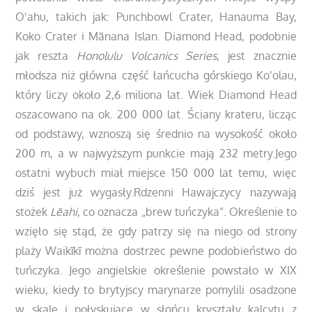
Oʻahu, takich jak: Punchbowl Crater, Hanauma Bay,
Koko Crater i Mānana Islan. Diamond Head, podobnie
jak reszta
Honolulu Volcanics Series
, jest znacznie
młodsza niż główna część łańcucha górskiego Ko’olau,
który liczy około 2,6 miliona lat. Wiek Diamond Head
oszacowano na ok. 200 000 lat. Ściany krateru, licząc
od podstawy, wznoszą się średnio na wysokość około
200 m, a w najwyższym punkcie mają 232 metry.Jego
ostatni wybuch miał miejsce 150 000 lat temu, więc
dziś jest już wygasły.Rdzenni Hawajczycy nazywają
stożek
Lēahi
, co oznacza „brew tuńczyka”. Określenie to
wzięło się stąd, że gdy patrzy się na niego od strony
plaży Waikīkī można dostrzec pewne podobieństwo do
tuńczyka. Jego angielskie określenie powstało w XIX
wieku, kiedy to brytyjscy marynarze pomylili osadzone
w skale i połyskujące w słońcu kryształy kalcytu z