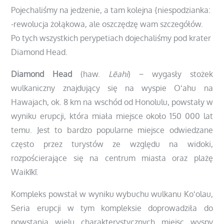
Pojechaliśmy na jedzenie, a tam kolejna {niespodzianka:
-rewolucja żołąkowa, ale oszczędzę wam szczegółów.
Po tych wszystkich perypetiach dojechaliśmy pod krater
Diamond Head.
Diamond Head
(haw.
Lēahi
) − wygasły stożek
wulkaniczny znajdujący się na wyspie Oʻahu na
Hawajach, ok. 8 km na wschód od Honolulu, powstały w
wyniku erupcji, która miała miejsce około 150 000 lat
temu. Jest to bardzo popularne miejsce odwiedzane
często przez turystów ze względu na widoki,
rozpościerające się na centrum miasta oraz plażę
Waikīkī.
Kompleks powstał w wyniku wybuchu wulkanu Koʻolau,
Seria erupcji w tym kompleksie doprowadziła do
powstania wielu charakterystycznych miejsc wyspy