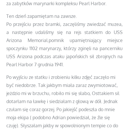
za zabytków marynarki kompleksu Pearl Harbor.
Ten dzień zapamiętam na zawsze.
Po przejściu przez bramki, zaczęliśmy zwiedzać muzea,
a następnie udaliśmy się na rejs statkiem do USS
Arizona Memorial.pomnik upamiętniający miejsce
spoczynku 1102 marynarzy, którzy zginęli na pancerniku
USS Arizona podczas ataku japońskich sił zbrojnych na
Pearl Harbor 7 grudnia 1941.
Po wyjściu ze statku i zrobieniu kilku zdjęć zaczęło mi
być niedobrze. Tak jakbym miała zaraz zwymiotować,
jeżdzio mi w brzuchu, robiło mi się słabo, Osttakiem sil
dotarłam na ławkę i siedziałam z głową w dół. Jednak
czułam się coraz gorzej. Po jakiejść podeszła do mnie
moja ekipa ( podobno Adrian powiedział, że źle się
czuję). Słyszałam jakby w spowolnionym tempie co do