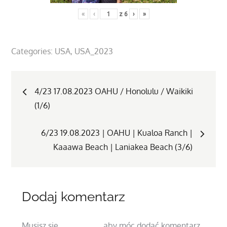
«
‹
z
6
›
»
Categories:
USA
USA_2023
Nawigacja
4/23 17.08.2023 OAHU / Honolulu / Waikiki
(1/6)
wpisu
6/23 19.08.2023 | OAHU | Kualoa Ranch |
Kaaawa Beach | Laniakea Beach (3/6)
Dodaj komentarz
Musisz się
zalogować
, aby móc dodać komentarz.