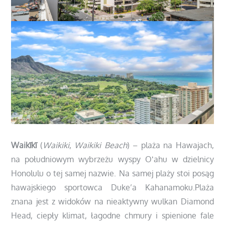
Waikīkī
(
Waikiki
,
Waikiki Beach
) – plaża na Hawajach,
na południowym wybrzeżu wyspy Oʻahu w dzielnicy
Honolulu o tej samej nazwie. Na samej plaży stoi posąg
hawajskiego sportowca Duke’a Kahanamoku.Plaża
znana jest z widoków na nieaktywny wulkan Diamond
Head, ciepły klimat, łagodne chmury i spienione fale