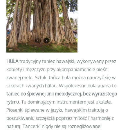
HULA
tradycyjny taniec hawajski, wykonywany przez
kobiety i mężczyzn przy akompaniamencie pieśni
zwanej mele. Sztuki tańca hula można nauczyć się w
szkołach zwanych hālau.
Współczesne hula auana to
taniec do śpiewnej linii melodycznej, bez wyrazistego
rytmu
. Tu dominującym instrumentem jest ukulele.
Piosenki śpiewane w języku hawajskim traktują o
poszukiwaniu szczęścia poprzez miłość i harmonię z
naturą. Tancerki nigdy nie są roznegliżowane!