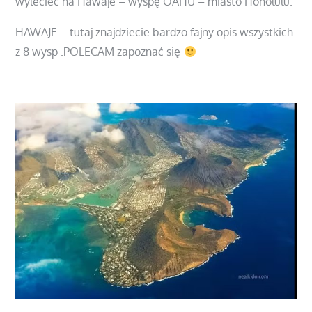
wylecieć na Hawaje – wyspę OAHU – miasto Honolulu.
HAWAJE – tutaj znajdziecie bardzo fajny opis wszystkich
z 8 wysp .POLECAM zapoznać się
https://nawakacje.eu/hawaje-atrakcje/