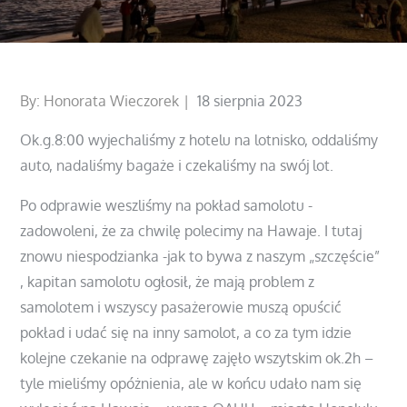
Posted
By:
Honorata Wieczorek
18 sierpnia 2023
on
Ok.g.8:00 wyjechaliśmy z hotelu na lotnisko, oddaliśmy
auto, nadaliśmy bagaże i czekaliśmy na swój lot.
Po odprawie weszliśmy na pokład samolotu -
zadowoleni, że za chwilę polecimy na Hawaje. I tutaj
znowu niespodzianka -jak to bywa z naszym „szczęście”
, kapitan samolotu ogłosił, że mają problem z
samolotem i wszyscy pasażerowie muszą opuścić
pokład i udać się na inny samolot, a co za tym idzie
kolejne czekanie na odprawę zajęło wszytskim ok.2h –
tyle mieliśmy opóżnienia, ale w końcu udało nam się