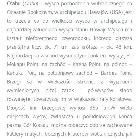
Oʻahu
(
Oahu
) – wyspa pochodzenia wulkanicznego na
Oceanie Spokojnym, w archipelagu Hawajów (USA).Jest
to trzecia co do wielkości wyspa w archipelagu i
najbardziej zaludniona wyspa stanu Hawaje.Wyspa ma
kształt nieforemnego czworoboku, którego dłuższa
przekątna liczy ok. 71 km, zaś krótsza – ok. 48 km.
Najbardziej na wschód wysuniętym punktem wyspy jest
Mōkapu Point, na zachód – Kaena Point, na północ –
Kahuku Poit, na południowy zachód – Barbes Point.
Brzegi są w większości strome, z wyjątkiem
wymienionych niżej zatok i półwyspów słabo
rozwinięte, towarzyszą im w większości rafy koralowe.
Długość linii brzegowej wynosi 365 km.W wielu
miejscach wyspy, zwłaszcza u południowego końca
pasma Gór Koolau, można zobaczyć dobrze zachowane
kaldery małych, bocznych kraterów wulkanicznych, jak