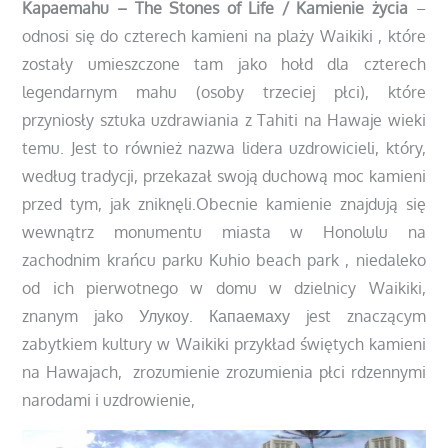
Kapaemahu – The Stones of Life / Kamienie życia
–
odnosi się do czterech kamieni na plaży Waikiki , które
zostały umieszczone tam jako hołd dla czterech
legendarnym mahu (osoby trzeciej płci), które
przyniosły sztuka uzdrawiania z Tahiti na Hawaje wieki
temu. Jest to również nazwa lidera uzdrowicieli, który,
według tradycji, przekazał swoją duchową moc kamieni
przed tym, jak zniknęli.Obecnie kamienie znajdują się
wewnątrz monumentu miasta w Honolulu na
zachodnim krańcu parku Kuhio beach park , niedaleko
od ich pierwotnego w domu w dzielnicy Waikiki,
znanym jako Улукоу. Капаемаху jest znaczącym
zabytkiem kultury w Waikiki
przykład świętych kamieni
na Hawajach,
zrozumienie zrozumienia płci rdzennymi
narodami i uzdrowienie,