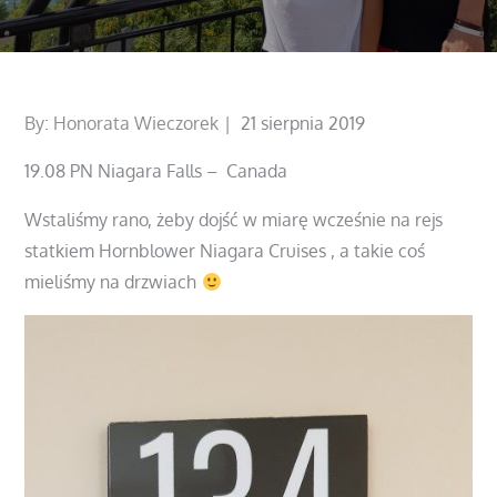
Posted
By:
Honorata Wieczorek
21 sierpnia 2019
on
19.08 PN Niagara Falls – Canada
Wstaliśmy rano, żeby dojść w miarę wcześnie na rejs
statkiem Hornblower Niagara Cruises , a takie coś
mieliśmy na drzwiach