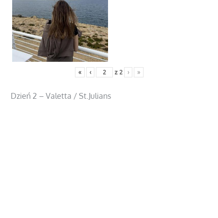
«
‹
z
2
›
»
Dzień 2 – Valetta / St.Julians