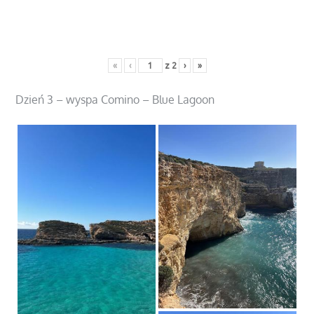
«
‹
z
2
›
»
Dzień 3 – wyspa Comino – Blue Lagoon