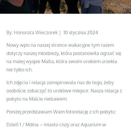
Posted
By:
Honorata Wieczorek
10 stycznia 2024
on
Nowy wpis na naszej stronce wakacyjne tym razem
dotyczy naszej młodzieży, która postanowiła ogrzać się
na małej wyspie Malta, która swoim urokiem urzekła
nie tylko ich.
Ich zdjęcia i relacja zainspirowała nas do tego, żeby
osobiście zobaczyć to urokliwe miejsce. Nasza relacja z
pobytu na Malcie niebawem.
Poniżej przedstawiam Wam fotorelację z ich pobytu:
Dzień 1 / Mdina – miasto ciszy oraz Aquarium w