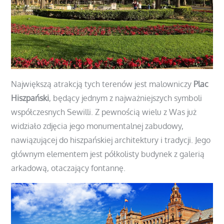
Największą atrakcją tych terenów jest malowniczy
Plac
Hiszpański
, będący jednym z najważniejszych symboli
współczesnych Sewilli. Z pewnością wielu z Was już
widziało zdjęcia jego monumentalnej zabudowy,
nawiązującej do hiszpańskiej architektury i tradycji. Jego
głównym elementem jest półkolisty budynek z galerią
arkadową, otaczający fontannę.