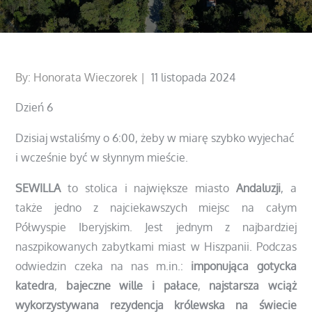
Posted
By:
Honorata Wieczorek
11 listopada 2024
on
Dzień 6
Dzisiaj wstaliśmy o 6:00, żeby w miarę szybko wyjechać
i wcześnie być w słynnym mieście.
SEWILLA
to stolica i największe miasto
Andaluzji
, a
także jedno z najciekawszych miejsc na całym
Półwyspie Iberyjskim. Jest jednym z najbardziej
naszpikowanych zabytkami miast w Hiszpanii. Podczas
odwiedzin czeka na nas m.in.:
imponująca gotycka
katedra
,
bajeczne wille i pałace
,
najstarsza wciąż
wykorzystywana rezydencja królewska na świecie