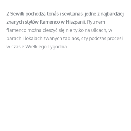
Museo del Baile Flamenco – muzeum poświęcone
flamenco, mozna było zobaczyć stroje, historię
flamenco oraz rodzaje tańca flamenco.
dla chętnych poniżej linki do poczytania :
https://www.tasteaway.pl/sevilla-w-1-dzien-miasto-w-
ktorym-latwo-sie-zakochac/
https://www.podrozepoeuropie.pl/sewilla-zwiedzanie/
tutaj fotki z drona ( w szczególności widok na ogrody
królewskie Alkazar i katedrę)