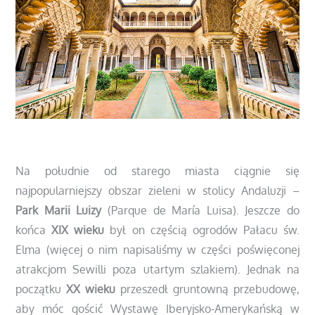
https://www.podrozepoeuropie.pl/alcazar-sewilla/
Na południe od starego miasta ciągnie się
najpopularniejszy obszar zieleni w stolicy Andaluzji –
Park Marii Luizy
(Parque de María Luisa). Jeszcze do
końca
XIX wieku
był on częścią ogrodów Pałacu św.
Elma (więcej o nim napisaliśmy w części poświęconej
atrakcjom Sewilli poza utartym szlakiem). Jednak na
początku
XX wieku
przeszedł gruntowną przebudowę,
aby móc gościć Wystawę Iberyjsko-Amerykańską w