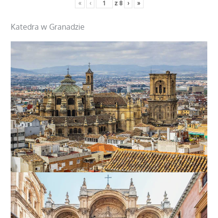
«
‹
z
8
›
»
Katedra w Granadzie