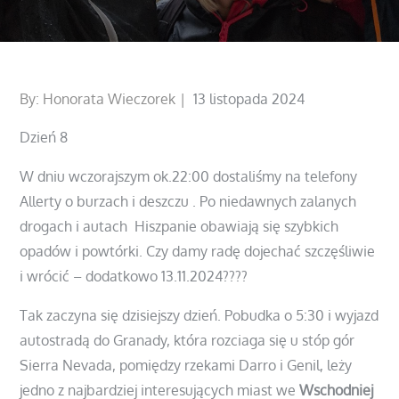
Posted
By:
Honorata Wieczorek
13 listopada 2024
on
Dzień 8
W dniu wczorajszym ok.22:00 dostaliśmy na telefony
Allerty o burzach i deszczu . Po niedawnych zalanych
drogach i autach Hiszpanie obawiają się szybkich
opadów i powtórki. Czy damy radę dojechać szczęśliwie
i wrócić – dodatkowo 13.11.2024????
Tak zaczyna się dzisiejszy dzień. Pobudka o 5:30 i wyjazd
autostradą do Granady, która rozciaga się u stóp gór
Sierra Nevada, pomiędzy rzekami Darro i Genil, leży
jedno z najbardziej interesujących miast we
Wschodniej