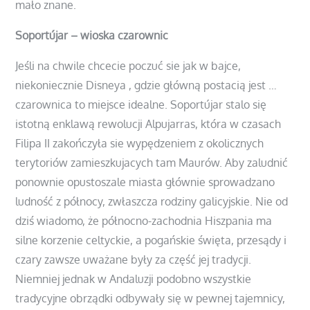
mało znane.
Soportújar – wioska czarownic
Jeśli na chwile chcecie poczuć sie jak w bajce,
niekoniecznie Disneya , gdzie główną postacią jest …
czarownica to miejsce idealne. Soportújar stalo się
istotną enklawą rewolucji Alpujarras, która w czasach
Filipa II zakończyła sie wypędzeniem z okolicznych
terytoriów zamieszkujacych tam Maurów. Aby zaludnić
ponownie opustoszale miasta głównie sprowadzano
ludność z północy, zwłaszcza rodziny galicyjskie. Nie od
dziś wiadomo, że północno-zachodnia Hiszpania ma
silne korzenie celtyckie, a pogańskie święta, przesądy i
czary zawsze uważane były za część jej tradycji.
Niemniej jednak w Andaluzji podobno wszystkie
tradycyjne obrządki odbywały się w pewnej tajemnicy,