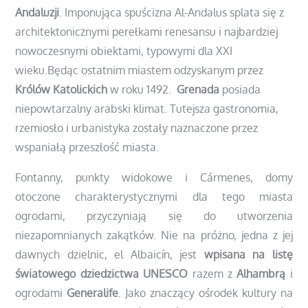
Andaluzji
. Imponująca spuścizna Al-Andalus splata się z
architektonicznymi perełkami renesansu i najbardziej
nowoczesnymi obiektami, typowymi dla XXI
wieku.Będąc ostatnim miastem odzyskanym przez
Królów Katolickich
w roku 1492.
Grenada
posiada
niepowtarzalny arabski klimat. Tutejsza gastronomia,
rzemiosło i urbanistyka zostały naznaczone przez
wspaniałą przeszłość miasta.
Fontanny, punkty widokowe i Cármenes, domy
otoczone charakterystycznymi dla tego miasta
ogrodami, przyczyniają się do utworzenia
niezapomnianych zakątków. Nie na próżno, jedna z jej
dawnych dzielnic, el Albaicín, jest
wpisana na listę
światowego dziedzictwa UNESCO
razem z
Alhambrą
i
ogrodami
Generalife
. Jako znaczący ośrodek kultury na