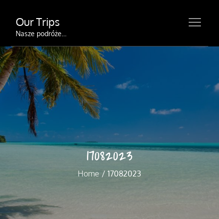
Skip
Our Trips
to
content
Nasze podróże…
17082023
Home
17082023