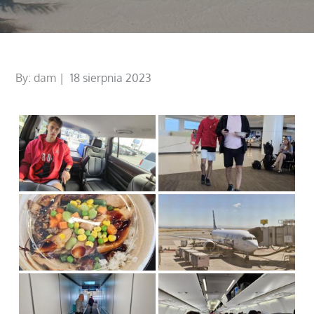
Posted
By:
dam
18 sierpnia 2023
on