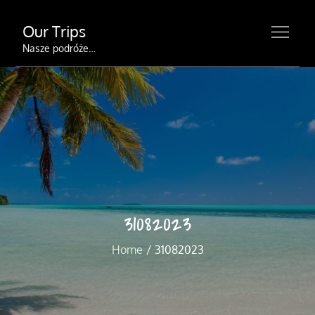
Skip
Our Trips
to
content
Nasze podróże…
31082023
Home
31082023