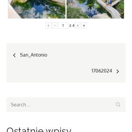
«
‹
z
4
›
»
Nawigacja
San_Antonio
wpisu
17062024
Search
Search
for:
Ostatnie wpisy