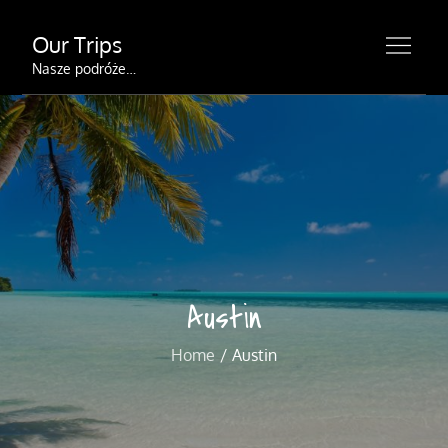
Skip
Our Trips
to
content
Nasze podróże…
Austin
Home
Austin