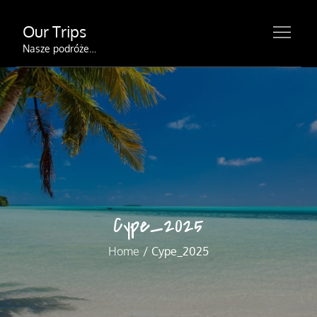
Skip
Our Trips
to
content
Nasze podróże…
Cype_2025
Home
Cype_2025