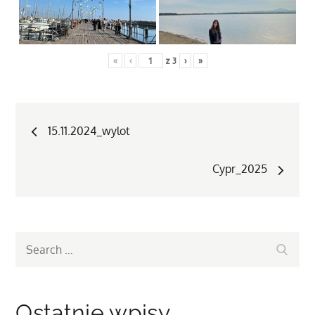
«
‹
z
3
›
»
Nawigacja
15.11.2024_wylot
wpisu
Cypr_2025
Search
Search
for:
Ostatnie wpisy