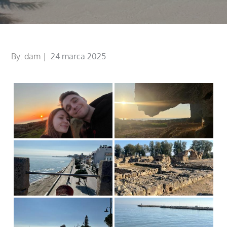
Posted
By:
dam
24 marca 2025
on