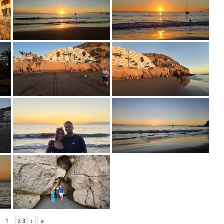
z
3
›
»