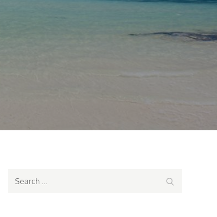
Search
Search
for: