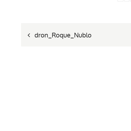
Nawigacja
dron_Roque_Nublo
wpisu