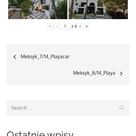
«
‹
z
4
›
»
Nawigacja
Meksyk_7/14_Playacar
wpisu
Meksyk_8/14_Playa
Search
Search
for:
Ostatnie wpisy