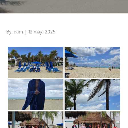
Posted
By:
dam
12 maja 2025
on